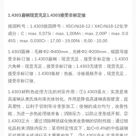
1.4303扁钢现货充足1.4303接受非标定做
德国料号：1.4303
德国牌号：X5CrNi18-12 / X4CrNi18-12
化学
成分：
C：max. 0,07
Si：max. 1,00
Mn：max. 2,00
P：max. 0,0
45
S：max. 0,030
Cr：17,00 - 19,00
Ni：8,00 - 10,00
1.4303圆棒：毛棒Φ2-Φ400mm，光棒Φ2-Φ200mm，锻圆等接
受非标订做；
1.4303扁钢：现货充足，接受非标定做；
1.4303
六角棒：现货充足，接受非标订做；
1.4303无缝管：现货充足，
接受非标订做；
1.4303板材：热板、冷板规格齐全，现货充足，
接受非标订做。
1.4303材料热处理方法的对应作用：
①1.4303退火：实质是将
高速钢从奥氏体向珠光体转化。作用是降低高速钢表面硬度，提
高塑性，以利于切削等冷变形加工；使钢的成分均匀，改善性
能，为进一步热处理做准备；消除应力，以防止变形或开裂。
②
1.4303正火：通过消除网状碳化物来改善钢的切削性能；通过细
化晶粒来消除内应力；某些特定情况下，如C<0.4%的中低碳钢
可代替退火或进行不太重要的加工。
③1.4303淬火:实质是将过