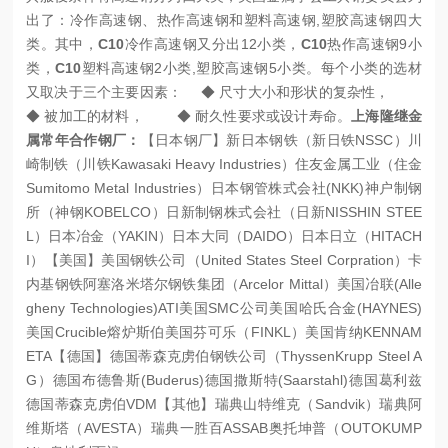
出了：冷作高速钢、热作高速钢和塑料高速钢,塑胶高速钢四大
类。其中，
C10
冷作高速钢又分出12小类，
C10
热作高速钢9小
类，
C10
塑料高速钢2小类,塑胶高速钢5小类。每个小类的选材
又取决于三个主要因素：
◆ 尺寸大小和形状的复杂性，
◆ 被加工的材料，
◆ 耐久性要求或设计寿命。
上海隆继金
属常年合作钢厂：
【日本钢厂】
新日本钢铁（新日铁NSSC）
川
崎制铁（川铁Kawasaki Heavy Industries）
住友金属工业（住金
Sumitomo Metal Industries）
日本钢管株式会社(NKK)
神户制钢
所（神钢KOBELCO）
日新制钢株式会社（日新NISSHIN STEE
L）
日本冶金（YAKIN）
日本大同（DAIDO）
日本日立（HITACH
I）
【美国】
美国钢铁公司（United States Steel Corpration）卡
内基钢铁
阿塞洛米塔尔钢铁集团（Arcelor Mittal）
美国冶联(Alle
gheny Technologies)ATI
美国SMC公司
美国哈氏合金(HAYNES)
美国Crucible熔炉斯伯
美国芬可乐（FINKL）
美国肯纳KENNAM
ETA
【德国】
德国蒂森克虏伯钢铁公司（ThyssenKrupp Steel A
G）
德国布德鲁斯(Buderus)
德国撒斯特(Saarstahl)
德国葛利兹
德国蒂森克虏伯VDM
【其他】
瑞典山特维克（Sandvik）
瑞典阿
维斯塔（AVESTA）
瑞典一胜百ASSAB
奥托坤普（OUTOKUMP