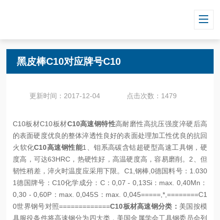
当前位置：
首页
/
技术文章
/ 黑皮棒C10对应牌号C10
黑皮棒C10对应牌号C10
更新时间：2017-12-04
点击次数：1479
C10板材C10板材
C10高速钢特性
高耐磨性
高抗压强度
淬硬后高
的表面硬度
优良的整体淬透性
良好的表面处理加工性
优良的抗回
火软化
C10高速钢性能
1、钼系高碳含钴超硬型高速工具钢，硬
度高，可达63HRC，热硬性好，高温硬度高，容易磨削。
2、但
韧性稍差，淬火时温度应采用下限。
C1,钢棒,0
德国料号：1.030
1
德国牌号：C10
化学成分：
C：0,07 - 0,13
Si：max. 0,40
Mn：
0,30 - 0,60
P：max. 0,045
S：max. 0,045
=====,*,========C1
0世界钢号对照=============
C10板材高速钢分类：
美国按模
具服役条件将高速钢分为四大类，美国金属学会工具钢委员会列