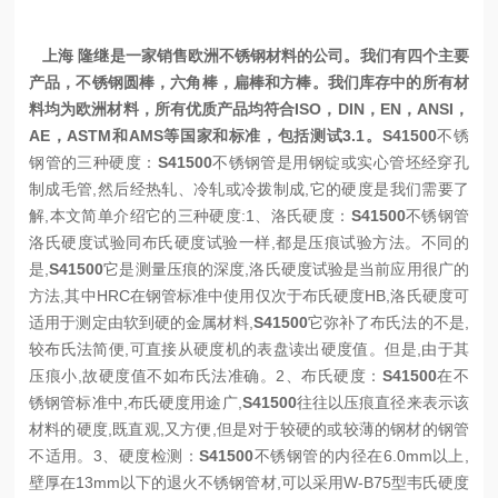
上海 隆继是一家销售欧洲不锈钢材料的公司。我们有四个主要
产品，不锈钢圆棒，六角棒，扁棒和方棒。我们库存中的所有材
料均为欧洲材料，所有优质产品均符合ISO，DIN，EN，ANSI，
AE，ASTM和AMS等国家和标准，包括测试3.1。
S41500
不锈
钢管的三种硬度：
S41500
不锈钢管是用钢锭或实心管坯经穿孔
制成毛管,然后经热轧、冷轧或冷拨制成,它的硬度是我们需要了
解,本文简单介绍它的三种硬度:
1、洛氏硬度：
S41500
不锈钢管
洛氏硬度试验同布氏硬度试验一样,都是压痕试验方法。不同的
是,
S41500
它是测量压痕的深度,洛氏硬度试验是当前应用很广的
方法,其中HRC在钢管标准中使用仅次于布氏硬度HB,洛氏硬度可
适用于测定由软到硬的金属材料,
S41500
它弥补了布氏法的不是,
较布氏法简便,可直接从硬度机的表盘读出硬度值。但是,由于其
压痕小,故硬度值不如布氏法准确。
2、布氏硬度：
S41500
在不
锈钢管标准中,布氏硬度用途广,
S41500
往往以压痕直径来表示该
材料的硬度,既直观,又方便,但是对于较硬的或较薄的钢材的钢管
不适用。
3、硬度检测：
S41500
不锈钢管的内径在6.0mm以上,
壁厚在13mm以下的退火不锈钢管材,可以采用W-B75型韦氏硬度