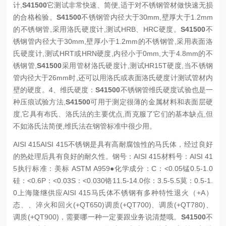
计,
S41500
它测试非常快速、简便,适于对不锈钢管材做快速无损
的合格检验。
S41500
不锈钢管内径大于30mm,壁厚大于1.2mm
的不锈钢管,采用洛氏硬度计,测试HRB、HRC硬度。
S41500
不
锈钢管内径大于30mm,壁厚小于1.2mm的不锈钢管,采用表面洛
氏硬度计,测试HRT或HRN硬度,内径小于0mm,大于4.8mm的不
锈钢管,
S41500
采用管材洛氏硬度计,测试HR15T硬度,当不锈钢
管内径大于26mm时,还可以用洛氏或表面洛氏硬度计测试管材内
壁的硬度。
4、维氏硬度：
S41500
不锈钢管维氏硬度试验也是一
种压痕试验方法,
S41500
可用于测定很薄的金属材料和表面层硬
度,它具有布氏、洛氏法的主要优点,而克服了它们的基本缺点,但
不如洛氏法简便,维氏法在钢管标准中很少用。
AISI 415
AISI 415不锈钢是具有高耐腐蚀性的马氏体，经过良好
的热处理后具有良好的耐久性。
钢号：AISI 415
材料号：AISI 41
5
执行标准：美标 ASTM A959
●化学成分：
C：<0.05
锰0.5-1.0
硅：<0.6
P：<0.03
S：<0.030
铬11.5-14.0
你：3.5-5.5
莫：0.5-1.
0
上海隆继供应AISI 415马氏体不锈钢有多种特性退火（+A）
态、、淬火和回火(+QT650)调质(+QT700)、调质(+QT780)、
调质(+QT900)，需要哪一种一定要跟业务说清楚哦。
S41500
不