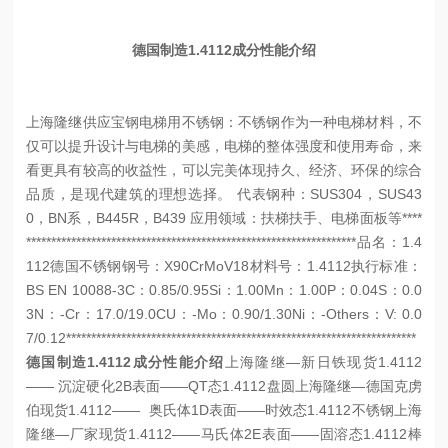
德国制造1.4112成分性能介绍
上海隆继供应宝钢电梯用不锈钢：不锈钢作为一种电梯材料，不
仅可以提升设计与电梯的美感，电梯的整体强度和使用寿命，来
看更具有较高的收益性，可以完美体现持久、经济、环保的综合
品质，是现代建筑的理想选择。
代表钢种：SUS304，SUS43
0，BN系，B445R，B439
应用领域：扶梯扶手、电梯面板等
****
******************************************************************
品名：1.4
112德国不锈钢
钢号：X90CrMoV18
材料号：1.4112
执行标准：
BS EN 10088-3
C：0.85/0.95
Si：1.00
Mn：1.00
P：0.04
S：0.0
3
N：-
Cr：17.0/19.0
CU：-
Mo：0.90/1.30
Ni：-
Others：V: 0.0
7/0.12
**********************************************************************
德国制造1.4112成分性能介绍
上海隆继—新日铁现货
1.4112
—— 沉淀硬化2B表面——QT态
1.4112
盘圆
上海隆继—德国克虏
伯现货
1.4112
—— 奥氏体1D表面——时效态
1.4112
不锈钢
上海
隆继—厂家现货
1.4112
——马氏体2E表面——固溶态
1.4112
棒