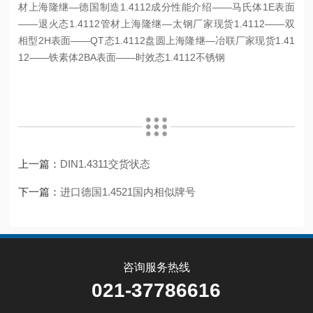
材
上海隆继—
德国制造1.4112成分性能介绍
——马氏体1E表面
——退火态1.4112管材
上海隆继—太钢厂家现货
1.4112
——双
相型2H表面——QT态
1.4112
盘圆
上海隆继—冶联厂家现货
1.41
12
——铁素体2BA表面——时效态
1.4112
不锈钢
上一篇：
DIN1.4311交货状态
下一篇：
进口德国1.4521国内相似牌号
咨询服务热线
021-37786616