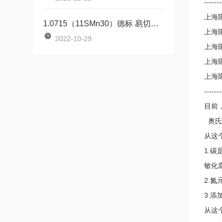
-------
上海隆继
1.0715（11SMn30）德标 易切削钢
上海隆
2022-10-29
上海隆
上海隆
上海隆
-------
目前
奥氏体
从这
1.
敏化
2.
3.
从这