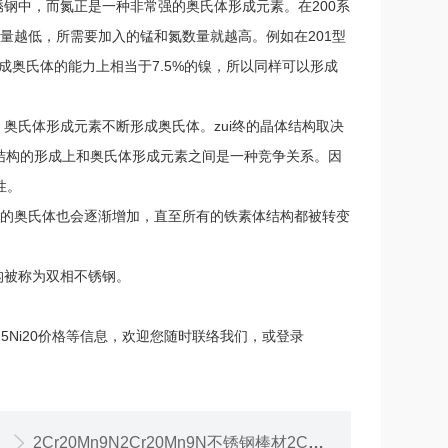
钢中，而氮正是一种非常强的奥氏体形成元素。在200系
量越低，所需要加入的锰和氮数量就越高。例如在201型
形成奥氏体的能力上相当于7.5%的镍，所以同样可以形成
奥氏体形成元素不断形成奥氏体。zui终的晶体结构取决
结构的形成上和奥氏体形成元素之间是一种竞争关系。因
性。
成的奥氏体也会逐渐增加，直至所有的铁素体结构都被转变
构被称为双相不锈钢。
25Ni20价格等信息，欢迎您随时联络我们，或登录
2Cr20Mn9N2Cr20Mn9N不锈钢棒材2Cr20Mn9N原厂进口直销