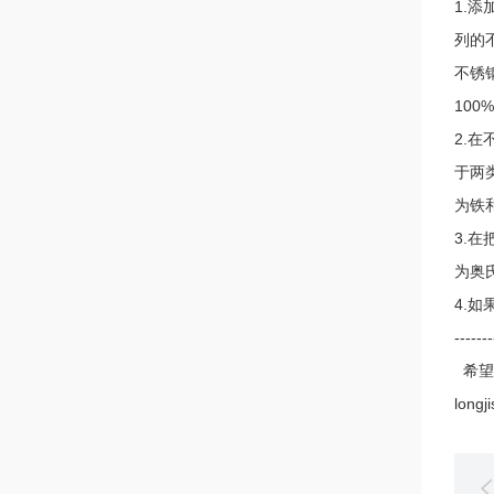
1.
列的
不锈
10
2.
于两
为铁
3.
为奥
4.
-------
希望
lon