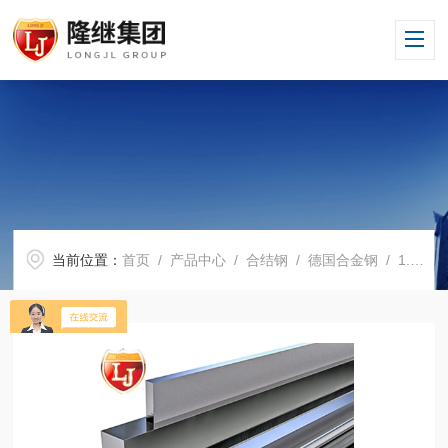
当前位置：
首页
/
产品中心
/
合结钢
/
德国合金钢
/ 1.8159是什么材料质保书