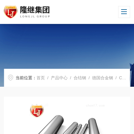
当前位置：
首页
/
产品中心
/
合结钢
/
德国合金钢
/ Ck55性能*批发