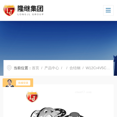
当前位置：
首页
/
产品中心
/ /
合结钢
/ W12Cr4V5Co5价格