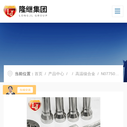
当前位置：
首页
/
产品中心
/ /
高温镍合金
/ N07750价格N07750厂家价格