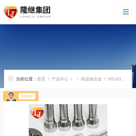
当前位置：
首页
/
产品中心
/ /
高温镍合金
/ NS143探伤标准NS143批发代理