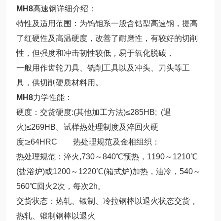
MH8
高速钢详细介绍：
特性及适用范围：为钨钼系一般含钴型高速钢，提高
了红硬性及高温硬度，改善了耐磨性，有较好的切削
性，但强度和冲击韧性较低，易于氧化脱碳，
一般用作齿轮刀具、铣削工具以及冲头、刀头等工
具，供切削硬质材料用。
MH8
力学性能：
硬度：交货硬度:(其他加工方法)≤285HB; (退
火)≤269HB。试样热处理制度及淬回火硬
度:≥64HRC 热处理规范及金相组织：
热处理规范：淬火,730～840℃预热，1190～1210℃
(盐浴炉)或1200～1220℃(箱式炉)加热，油冷，540～
560℃回火2次，每次2h。
交货状态：热轧、锻制、冷拉钢棒以退火状态交货，
热轧、锻制钢棒以退火