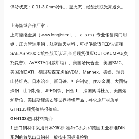
供货状态：0.01-3.0mm冷轧，退火态，经酸洗或光亮退火。
上海隆继合作厂家：
上海隆继金属（www.longjisteel。。ｃｏｍ）专业销售阀门用
钢，压力管道用钢，航空航天材料，可提供欧盟PED认证和
SAE AS 9100 C航空航天认证;长期现货供应OUTOKUMPU(奥
托昆普)、AVESTA(阿威斯塔）、美国哈氏合金、美国SMC、
美国冶联ATI、德国蒂森克虏伯VDM、Mannex、德镍、瑞典
山特维克、日本冶金、新日铁、神户制钢、住友金属、大同特
殊钢、山阳制钢、JFE钢铁、日金工、法国奥博杜瓦、美国熔
炉斯伯、美国斯穆集团等世界特钢产品，寻求原厂材质单，
GH4133现货价格报价单。
GH4133
进口材料简介
1.进口钢材中采用日本Xiff’标 准JlsG系列和德国工业标准DIN
系列的较氨出口钢材一般按中国标准检验