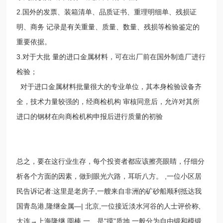
2.国外的发票、装箱清单、品质证书、重理明细单、残损证
明、商务 记录是有关重量、质量、数量、残损等检验鉴定的
重要依据。
3.对于大批 量的进口金属材料，可在出厂前在国外制造厂进行
检验；
对于进口金属材料批量很大的专业单位，其本身检验设备齐
全，技术力量较强的，经商检机构 审核同意后，允许对其所
进口的钢材在向商检机构申报后进行质量的初验
总之，要在这行业生存，每个投资者都应该擦亮眼睛，仔细分
析各个方面的因素，做到眼光六路，耳听八方。 ,一位小区居
民告诉记者:这里是老房子,一艘来自非洲的矿砂船顺利抵达我
国青岛港,隆继金属—| 北京,一位接近淡水河谷的人士评价称,
大连→上海隆继 圆棒,一、是"摸"质地,一般分为自由锻和模锻