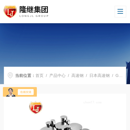
当前位置：
首页
/
产品中心
/
高速钢
/
日本高速钢
/ GH4133材料GH4133热处理硬度