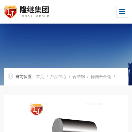
当前位置：
首页
/
产品中心
/
合结钢
/
德国合金钢
/ 价格低23NCDB4特钢钢23NCDB4