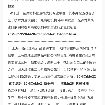
检验；
对于进口金属材料批量很大的专业单位，其本身检验设备齐
全，技术力量较强的，经商检机构 审核同意后，允许对其所
进口的钢材在向商检机构申报后进行质量的初验
20MnCrS5St44-3NC90S60MnCrTi460CrMnA
---------------------------------------------------------------
|→上海一级代理商,产品资源丰富,一般均需在库房内保管,详情
致电：上海隆继金属制品有限公司销售处 ,消费者在购买之前
也要货比三家，找准机会，果断出手，找到适合自己的钢贸商
合作，因为没准第二天价格就会飙升，当然也有可能下跌，所
以能否判断准确，要从上面三个因素综合分析。
30NiCrMo22
化学成分 20NiCoMo2 质保书 9SMn28 机械性能
|→
松江钢材城,|→ 港台区,隆继金属—| 福建, 总之，要在这行业
生存，每个投资者都应该擦亮眼睛，仔细分析各个方面的因
素，做到眼光六路，耳听八方。 ,河北→上海隆继 圆棒