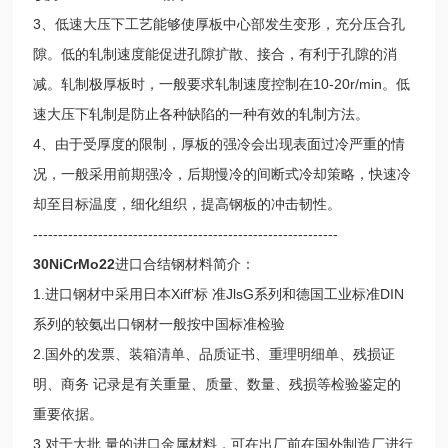
3、低速大压下工艺能够使厚板中心部发生变形，充分压合孔
隙。低的轧制速度能促进孔隙扩散、接合，有利于孔隙的消
减。轧制极厚板时，一般要求轧制速度控制在10-20r/min。低
速大压下轧制是防止各种缺陷的一种有效的轧制方法。
4、由于受厚度的限制，厚板的强冷会出现表面过冷严重的情
况，一般采用前期强冷，后期慢冷的间断式冷却策略，快速冷
却至目标温度，细化组织，提高钢板的冲击韧性。
-------------------------------------------------------------
30NiCrMo22
进口合结钢材料简介：
1.进口钢材中采用日本Xiff’标 准JlsG系列和德国工业标准DIN
系列的较氨出口钢材一般按中国标准检验
2.国外的发票、装箱清单、品质证书、重理明细单、残损证
明、商务 记录是有关重量、质量、数量、残损等检验鉴定的
重要依据。
3.对于大批 量的进口金属材料，可在出厂前在国外制造厂进行