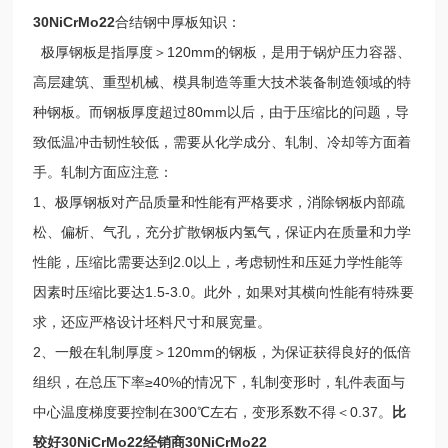
30NiCrMo22
合结钢中厚板知识：
极厚钢板是指厚度＞120mm的钢板，是用于锅炉压力容器、
高层建筑、重型机械、模具制造等重大技术装备制造领域的特
种钢板。而钢板厚度超过80mm以后，由于压缩比的问题，导
致低温冲击韧性较低，需要从化学成分、轧制、冷却等方面着
手。轧制方面应注意：
1、极厚钢板对产品质量和性能有严格要求，消除钢板内部疏
松、偏析、气孔，充分扩散钢板内氢气，保证内在质量和力学
性能，压缩比需要达到2.0以上，考虑韧性和压延力学性能等
因素时压缩比要达1.5-3.0。此外，如果对其横向性能有特殊要
求，还应严格设计坯料尺寸和展宽量。
2、一般在轧制厚度＞120mm的钢板，为保证获得良好的低倍
组织，在总压下率≥40%的情况下，轧制变形时，轧件表面与
中心温度梯度要控制在300℃左右，变形系数不得＜0.37。
比
较好30NiCrMo22经销商30NiCrMo22