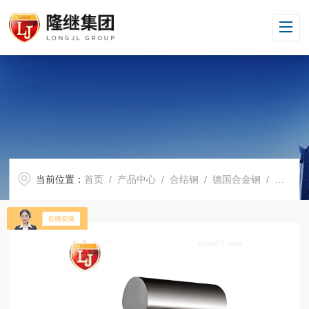
当前位置：
首页
/
产品中心
/
合结钢
/
德国合金钢
/ 比较好30NiCrMo22经销商30NiCrMo22