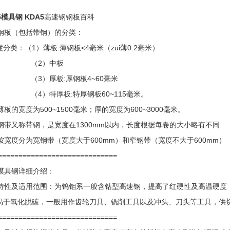
5模具钢 KDA5
高速钢钢板百科
钢板（包括带钢）的分类：
分类：（1）薄板:薄钢板<4毫米（zui薄0.2毫米）
2）中板
）厚板:厚钢板4~60毫米
）特厚板:特厚钢板60~115毫米。
薄板的宽度为500~1500毫米；厚的宽度为600~3000毫米。
钢带又称带钢，是宽度在1300mm以内，长度根据每卷的大小略有不同
按宽度分为宽钢带（宽度大于600mm）和窄钢带（宽度不大于600mm）
=============================
模具钢详细介绍：
特性及适用范围：为钨钼系一般含钴型高速钢，提高了红硬性及高温硬度
易于氧化脱碳，一般用作齿轮刀具、铣削工具以及冲头、刀头等工具，供
=============================