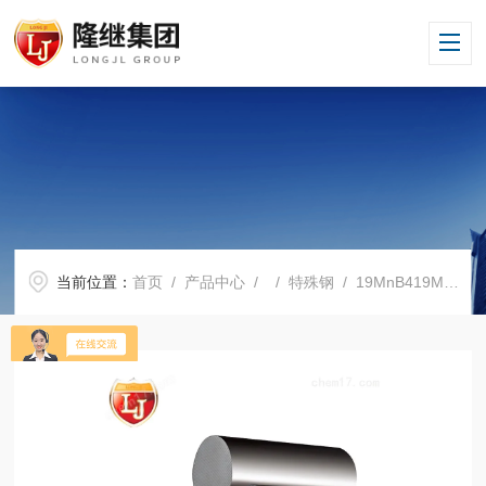
当前位置：
首页
/
产品中心
/ /
特殊钢
/ 19MnB419MnB4化学成分