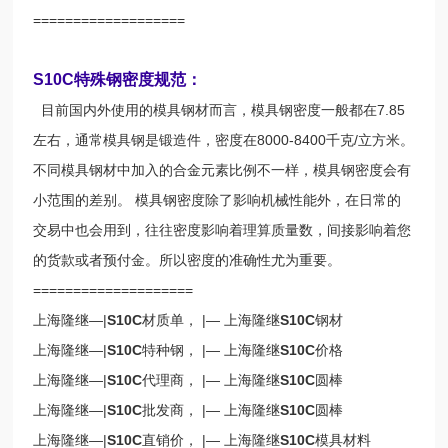
===================
S10C特殊钢密度规范：
目前国内外使用的模具钢材而言，模具钢密度一般都在7.85
左右，通常模具钢是锻造件，密度在8000-8400千克/立方米。
不同模具钢材中加入的合金元素比例不一样，模具钢密度会有
小范围的差别。 模具钢密度除了影响机械性能外，在日常的
交易中也会用到，往往密度影响着理算质量数，间接影响着您
的货款或者预付金。所以密度的准确性尤为重要。
====================
上海隆继—|
S10C
材质单， |— 上海隆继
S10C
钢材
上海隆继—|
S10C
特种钢， |— 上海隆继
S10C
价格
上海隆继—|
S10C
代理商， |— 上海隆继
S10C
圆棒
上海隆继—|
S10C
批发商， |— 上海隆继
S10C
圆棒
上海隆继—|
S10C
直销价， |— 上海隆继
S10C
模具材料