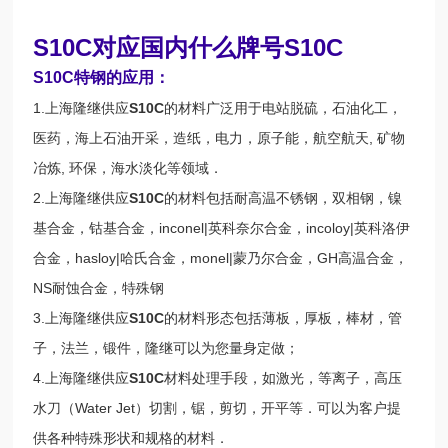
S10C对应国内什么牌号S10C
S10C特钢的应用：
1.上海隆继供应
S10C
的材料广泛用于电站脱硫，石油化工，
医药，海上石油开采，造纸，电力，原子能，航空航天, 矿物
冶炼, 环保，海水淡化等领域．
2.上海隆继供应
S10C
的材料包括耐高温不锈钢，双相钢，镍
基合金，钴基合金，inconel|英科奈尔合金，incoloy|英科洛伊
合金，hasloy|哈氏合金，monel|蒙乃尔合金，GH高温合金，
NS耐蚀合金，特殊钢
3.上海隆继供应
S10C
的材料形态包括薄板，厚板，棒材，管
子，法兰，锻件，隆继可以为您量身定做；
4.上海隆继供应
S10C
材料处理手段，如激光，等离子，高压
水刀（Water Jet）切割，锯，剪切，开平等．可以为客户提
供各种特殊形状和规格的材料．