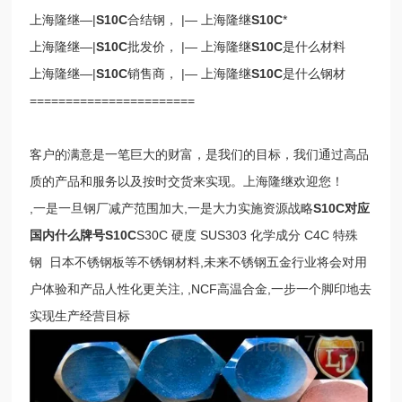
上海隆继—|
S10C
合结钢， |— 上海隆继
S10C
*
上海隆继—|
S10C
批发价， |— 上海隆继
S10C
是什么材料
上海隆继—|
S10C
销售商， |— 上海隆继
S10C
是什么钢材
=======================
客户的满意是一笔巨大的财富，是我们的目标，我们通过高品
质的产品和服务以及按时交货来实现。上海隆继欢迎您！
,一是一旦钢厂减产范围加大,一是大力实施资源战略
S10C对应
国内什么牌号S10C
S30C 硬度 SUS303 化学成分
C4C 特殊
钢
日本不锈钢板等不锈钢材料,未来不锈钢五金行业将会对用
户体验和产品人性化更关注, ,NCF高温合金,一步一个脚印地去
实现生产经营目标