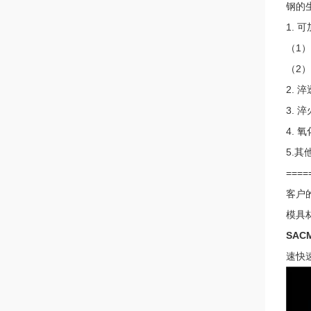
钢的
1. 
（1
（2
2. 
3. 
4. 
5.其
====
客户
模具
SAC
速快