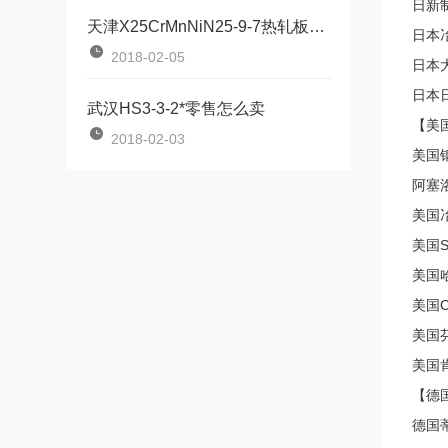
日新制
天津X25CrMnNiN25-9-7热轧板国内内又叫啥材料↑
日本冶
2018-02-05
日本大
日本日
武汉HS3-3-2*零售怎么卖
【美
2018-02-03
美国钢铁
阿塞洛
美国冶联
美国
美国哈
美国C
美国芬
美国肯
【德
德国蒂