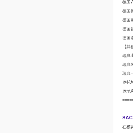
德国布
德国撒斯
德国
德国
德国
【其
瑞典山
瑞典阿
瑞典一
奥托坤
奥地
====
SA
在模