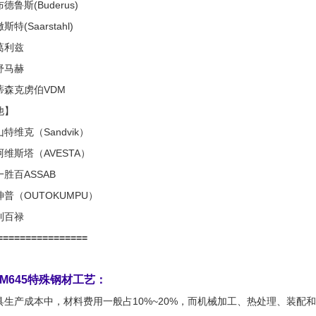
德鲁斯(Buderus)
特(Saarstahl)
葛利兹
舒马赫
蒂森克虏伯VDM
他】
特维克（Sandvik）
维斯塔（AVESTA）
胜百ASSAB
普（OUTOKUMPU）
利百禄
================
CM645特殊钢材工艺：
具生产成本中，材料费用一般占10%~20%，而机械加工、热处理、装配