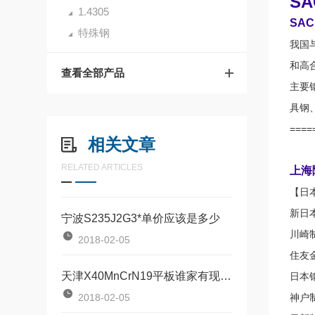
S
1.4305
SA
特殊钢
我国
和高
查看全部产品
主要
具钢
====
相关文章
RELATED ARTICLES
上海
【日
新日
宁波S235J2G3*单价应该是多少
川崎制铁
2018-02-05
住友金属
天津X40MnCrN19平板谁家有现货销售
日本钢
2018-02-05
神户制