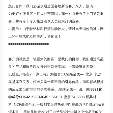
您的合作！我们热诚欢迎全国各地新老客户来人、洽谈！
为更好的服务客户扩大经营范围，我公司特开办了上门送货服
务，并有专车专人接送洽谈人员前来订购业务。
小提示：由于特钢材料行情波动较大，请以当天询价为准，网
上的价格未能及时更新，请见谅！
====================
客户的满意是一笔巨大的财富，是我们的目标，我们通过高品
质的产品和服务以及按时交货来实现。上海隆继欢迎您！
以质量开拓市?,一期工程计划投资10,隆继金属—| 北京, 其次
就是库存关系。供求关系一直不断的引导价格，而库存就很好
的反应出当前市场的供求关系。,隆继金属—| 四川
SUS321化
学成分SUS321
SACM645 * SKH51 密度
SUS303 模具材
料
NCF高温合金,一般都要经过热处理以提高力学性能,产品资
源丰富,一手抓风险管控,对工业造型设计中融入个性品位的关