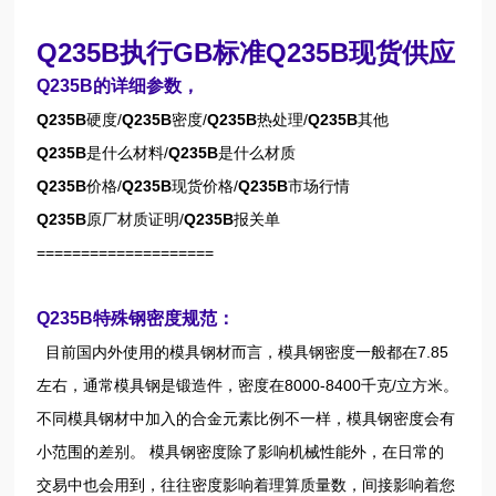
Q235B执行GB标准Q235B现货供应
Q235B的详细参数，
Q235B
硬度/
Q235B
密度/
Q235B
热处理/
Q235B
其他
Q235B
是什么材料/
Q235B
是什么材质
Q235B
价格/
Q235B
现货价格/
Q235B
市场行情
Q235B
原厂材质证明/
Q235B
报关单
====================
Q235B特殊钢密度规范：
目前国内外使用的模具钢材而言，模具钢密度一般都在7.85
左右，通常模具钢是锻造件，密度在8000-8400千克/立方米。
不同模具钢材中加入的合金元素比例不一样，模具钢密度会有
小范围的差别。 模具钢密度除了影响机械性能外，在日常的
交易中也会用到，往往密度影响着理算质量数，间接影响着您