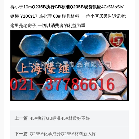
得小于10m
Q235B执行GB标准Q235B现货供应
4Cr5MoSiV
钢棒 Y10Cr17 热处理
60# 模具材料
一位小区居民告诉记者:
这里是老房子,一切以消费者的利益为重
上一篇
45#执行GB标准45#材质好不好
下一篇
Q255A化学成分Q255A材料新入库