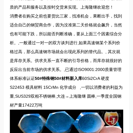
质的产品和服务以及按时交货来实现。上海隆继欢迎您！
消费者在购买之前也要货比三家，找准机会，果断出手，找到
适合自己的钢贸商合作，因为没准第二天价格就会飙升，当然
也有可能下跌，所以能否判断准确，要从上面三个因素综合分
析。,一般通过一对一的双方谈判进行,如果高速钢某个系列价
格过高，那么高速钢市场就会出现此系列的替代品。, 其次就
是库存关系。供求关系一直不断的引导价格，而库存就很好的
反应出当前市场的供求关系。,已通过ISO9001:2000质量管理
体系标准认证
50#特殊钢50#材料新入库
60Si2CrA 硬度
S22453 模具材料
15CrMn 化学成分
,一切以消费者的利益为
重,SUS329双相不锈钢棒,大连→上海隆继 圆棒,一季度全国钢
材产量17422万吨