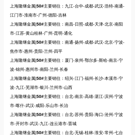
上海隆继金属|
50#
主要销往：九江-台中-成都-武汉-浩特-南通-
江门市-淮南市-广州-德阳-吉林
上海隆继金属|
50#
主要销往：南昌-日照-成都-天津-北京-南阳
市-江苏-黄山桂林-广州-昆明-通化
上海隆继金属|
50#
主要销往：南通-扬州-成都-武汉-北京-宁波-
焦作市-惠州-贵阳-兰州-四平
上海隆继金属|
50#
主要销往：厦门-泉州-鄂尔多-斯哈-南京-宁
波-锦州-惠州市-南阳-兰州-长春
上海隆继金属|
50#
主要销往：绍兴-江门-福州-长沙-本溪市-宁
波-九江-芜湖市-银川-兰州市-山西
上海隆继金属|
50#
主要销往：台北-南京-高雄-湛江-滨州-宁波
市-喀什-武汉-咸阳-乐山市-长治
上海隆继金属|
50#
主要销往：台北-苏州-贵阳-海口-沧州-宁波
市-开封市-武汉-九江-连云港市-晋城
上海隆继金属|
50#
主要销往：台北-无锡-桂林-淮安-常州-七台