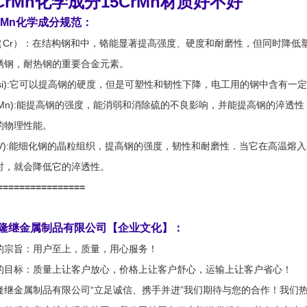
5CrMn化学成分15CrMn材质好不好
CrMn化学成分规范：
铬（Cr）：在结构钢和中，铬能显著提高强度、硬度和耐磨性，但同时降
锈钢，耐热钢的重要合金元素。
硅(si):它可以提高钢的硬度，但是可塑性和韧性下降，电工用的钢中含有
锰(Mn):能提高钢的强度，能消弱和消除硫的不良影响，并能提高钢的淬
的物理性能。
钒(V):能细化钢的晶粒组织，提高钢的强度，韧性和耐磨性．当它在高温
时，就会降低它的淬透性。
================
隆继金属制品有限公司【企业文化】：
的宗旨：用户至上，质量，用心服务！
的目标：质量上让客户放心，价格上让客户舒心，运输上让客户省心！
隆继金属制品有限公司“立足诚信、携手并进”我们期待与您的合作！我们