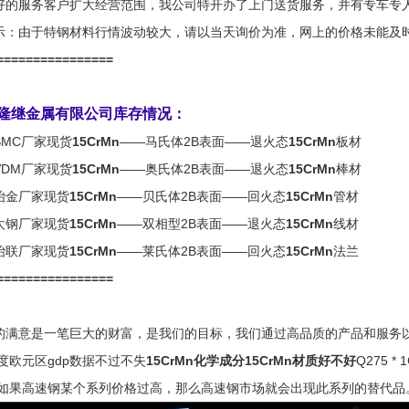
好的服务客户扩大经营范围，我公司特开办了上门送货服务，并有专车专
示：由于特钢材料行情波动较大，请以当天询价为准，网上的价格未能及
================
隆继金属有限公司库存情况：
SMC厂家现货
15CrMn
——马氏体2B表面——退火态
15CrMn
板材
VDM厂家现货
15CrMn
——奥氏体2B表面——退火态
15CrMn
棒材
冶金厂家现货
15CrMn
——贝氏体2B表面——回火态
15CrMn
管材
太钢厂家现货
15CrMn
——双相型2B表面——退火态
15CrMn
线材
冶联厂家现货
15CrMn
——莱氏体2B表面——回火态
15CrMn
法兰
================
的满意是一笔巨大的财富，是我们的目标，我们通过高品质的产品和服务
季度欧元区gdp数据不过不失
15CrMn化学成分15CrMn材质好不好
Q275 *
,如果高速钢某个系列价格过高，那么高速钢市场就会出现此系列的替代品。