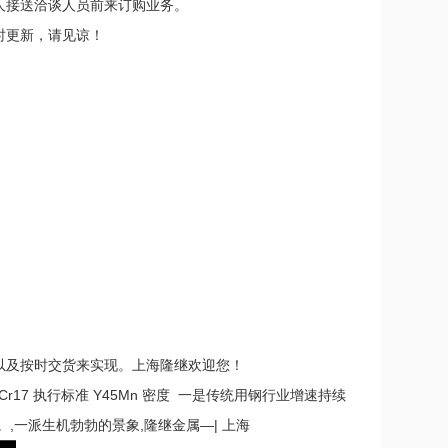
人接送洽谈人员前来订购业务。
时更新，请见谅！
以及按时交货来实现。上海隆继欢迎您！
 1Cr17 执行标准
Y45Mn 密度
一是传统用钢行业增速持续
,一派生机勃勃的景象,隆继金属—| 上海