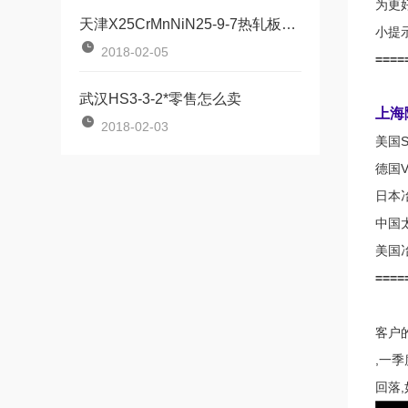
为更
天津X25CrMnNiN25-9-7热轧板国内内又叫啥材料↑
小提
2018-02-05
====
武汉HS3-3-2*零售怎么卖
上海
2018-02-03
美国
德国
日本
中国
美国
====
客户
,一
回落