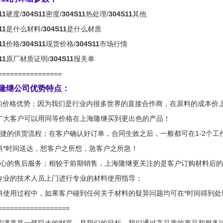
11
硬度/
304S11
密度/
304S11
热处理/
304S11
其他
11
是什么材料/
304S11
是什么材质
11
价格/
304S11
现货价格/
304S11
市场行情
11
原厂材质证明/
304S11
报关单
================
隆继公司优势特点：
*的价格优势；因为我们是行业内很多世界的直接合作商，在原料的成本价
广大客户可以用同等价格在上海隆继买到更出色的产品！
快捷的供货流程；在客户确认好订单，合同生效之后，一般都可在1-2个
料*时间送达，想客户之所想，急客户之所急！
贴心的售后服务；相较于前期销售，上海隆继更关注的是客户订购材料后
专业的技术人员上门进行专业的材料使用指导；
料使用过程中，如果客户碰到任何关于材料的疑异问题均可在*时间得到处
==================