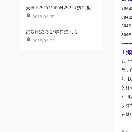
天津X25CrMnNiN25-9-7热轧板国内内又叫啥材料↑
304S
2018-02-05
304S
304S
武汉HS3-3-2*零售怎么卖
304S
2018-02-03
====
上海
1、
势，
2、
的材
3、
安排
在材
====