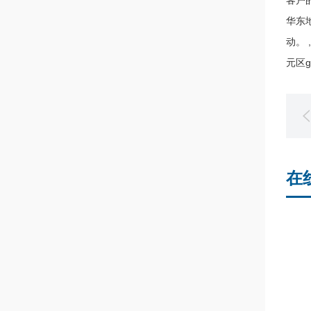
客户
华东
动。
元区
在