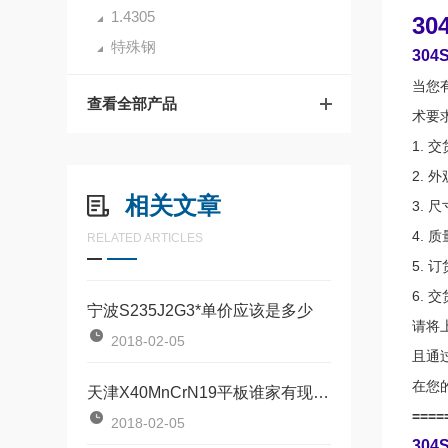
1.4305
30
特殊钢
30
当您
查看全部产品
术要
1.
2.
相关文章
3.
4. 
RELATED ARTICLES
5. 
6. 
宁波S235J2G3*单价应该是多少
请将
2018-02-05
且通
在您
天津X40MnCrN19平板谁家有现货销售
====
2018-02-05
30