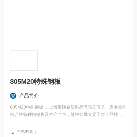
805M20特殊钢板
产品简介
805M20特殊钢板 ，上海隆继金属制品有限公司是一家专业的
综合性特种钢销售及生产企业，隆继金属立足于本土品牌，常
年与宝钢、太钢等合作，法国奥博杜瓦、美国熔炉斯伯、美国
斯穆集团等世界为国内各大加工制造企业提供高性能金属材
产品型号：
料。：