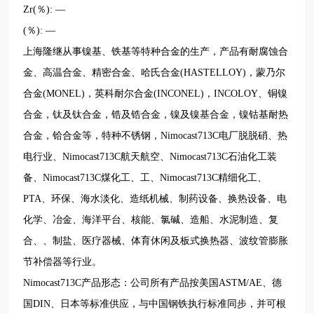
Zr(％): —
(％): —
上海隆继从事镍基、铁基等特种合金的生产，产品有耐腐蚀合
金、高温合金、精密合金、哈氏合金(HASTELLOY)，蒙乃尔
合金(MONEL)，英科耐尔合金(INCONEL)，INCOLOY、铜镍
合金，钛及钛合金，锆及锆合金，镍及镍基合金，镍钴基耐热
合金，铪合金等，特种不锈钢，Nimocast713C电厂脱脱硝、热
电行业、Nimocast713C航天航空、Nimocast713C石油化工装
备、Nimocast713C煤化工、工、Nimocast713C精细化工、
PTA、环保、海水淡化、造纸机械、制药设备、换热设备、电
化学、冶金、海洋平台、核能、氯碱、造船、水泥制造、复
合、、制盐、医疗器械、体育休闲及板式换热器、波纹管膨胀
节补偿器等行业。
Nimocast713C产品形态：公司所有产品按美国ASTM/AE、德
国DIN、日本等标准供应，与中国钢铁执行标准同步，并可根