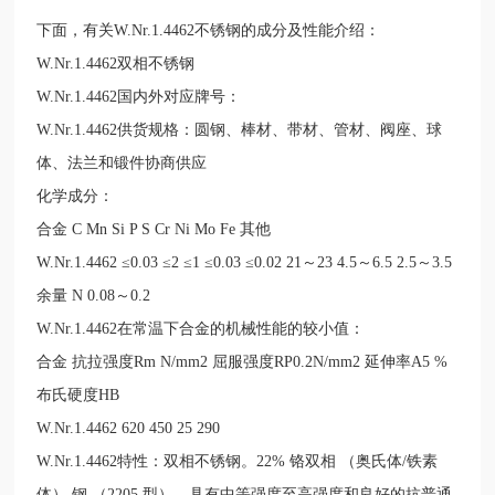
下面，有关W.Nr.1.4462不锈钢的成分及性能介绍：
W.Nr.1.4462双相不锈钢
W.Nr.1.4462国内外对应牌号：
W.Nr.1.4462供货规格：圆钢、棒材、带材、管材、阀座、球
体、法兰和锻件协商供应
化学成分：
合金
C
Mn
Si
P
S
Cr
Ni
Mo
Fe
其他
W.Nr.1.4462
≤0.03
≤2
≤1
≤0.03
≤0.02
21～23
4.5～6.5
2.5～3.5
余量
N 0.08～0.2
W.Nr.1.4462在常温下合金的机械性能的较小值：
合金
抗拉强度Rm N/mm2
屈服强度RP0.2N/mm2
延伸率A5 %
布氏硬度HB
W.Nr.1.4462
620
450
25
290
W.Nr.1.4462特性：双相不锈钢。22% 铬双相 （奥氏体/铁素
体） 钢 （2205 型），具有中等强度至高强度和良好的抗普通