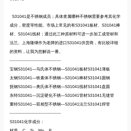
S31041是不锈钢成员；具体隶属哪种不锈钢需要参考其化学
成分，密度等性能。市场上常见的有S31041板材、S31041棒
材、S31041线材；通过此三种原材料可进一步加工成管材和
法兰。上海隆继作为老牌的进口S31041供货商，有比较详细
的资料，让我为您解说一番。
-----------------------------------
宝钢S31041—马氏体不锈钢—S31041板材S31041薄板
太钢S31041—铁素体不锈钢—S31041棒材S31041圆钢
抚钢S31041—奥氏体不锈钢—S31041线材S31041盘圆
东特S31041—沉淀硬化不锈—S31041管材S31041无缝管
重特S31041—双相型不锈钢—S31041法兰S31041焊管
-----------------------------------
S31041化学成分：
材质 C Si Mn P