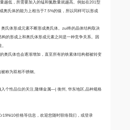
量越低，所需要加入的锰和氮数量就越高。例如在201型
形成奥氏体的能力上相当于7.5%的镍，所以同样可以形成
奥氏体形成元素不断形成奥氏体。zui终的晶体结构取决
结构的形成上和奥氏体形成元素之间是一种竞争关系。因
性。
成的奥氏体也会逐渐增加，直至所有的铁素体结构都被转变
构被称为双相不锈钢。
个性品位的关注,隆继金属—| 衡州, 华东地区,品种规格
Cr19Ni10价格等信息，欢迎您随时联络我们，或登录