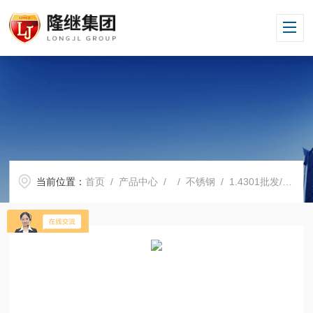
当前位置：
首页
/
产品中心
/ /
不锈钢
/ 1.4301批发/采购