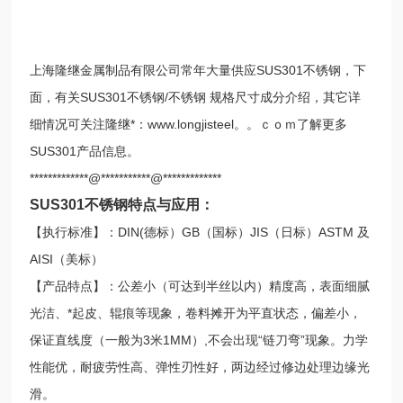
上海隆继金属制品有限公司常年大量供应SUS301不锈钢，下
面，有关SUS301不锈钢/不锈钢 规格尺寸成分介绍，其它详
细情况可关注隆继*：www.longjisteel。。ｃｏｍ了解更多
SUS301产品信息。
*************@***********@*************
SUS301不锈钢特点与应用：
【执行标准】：DIN(德标）GB（国标）JIS（日标）ASTM 及
AISI（美标）
【产品特点】：公差小（可达到半丝以内）精度高，表面细腻
光洁、*起皮、辊痕等现象，卷料摊开为平直状态，偏差小，
保证直线度（一般为3米1MM）,不会出现“链刀弯”现象。力学
性能优，耐疲劳性高、弹性刃性好，两边经过修边处理边缘光
滑。