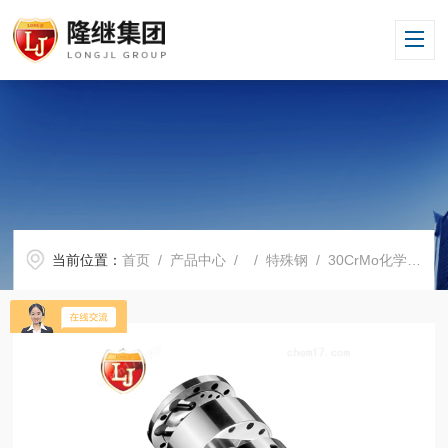
当前位置：
首页
/
产品中心
/ /
特殊钢
/ 30CrMo化学成分30CrMo材质好不好