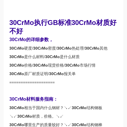
30CrMo执行GB标准30CrMo材质好
不好
30CrMo的详细参数，
30CrMo
硬度/
30CrMo
密度/
30CrMo
热处理/
30CrMo
其他
30CrMo
是什么材料/
30CrMo
是什么材质
30CrMo
价格/
30CrMo
现货价格/
30CrMo
市场行情
30CrMo
原厂材质证明/
30CrMo
报关单
====================
30CrMo材料服务指南：
30CrMo
相当于国内什么钢材？↘↙
30CrMo
结构钢板
↘↙
30CrMo
材质，价格。↘↙
30CrMo
哪里生产的质量较好？↘↙
30CrMo
结构钢棒