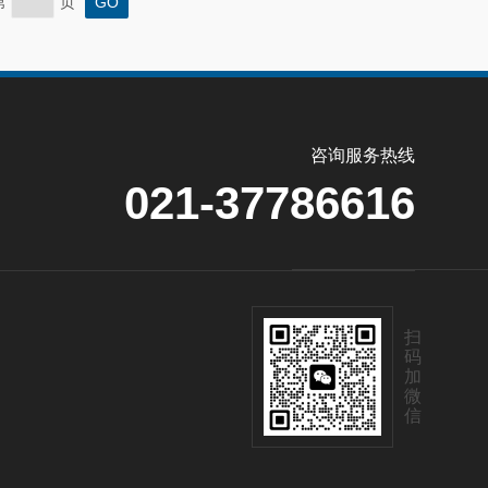
第
页
咨询服务热线
021-37786616
扫
码
加
微
信