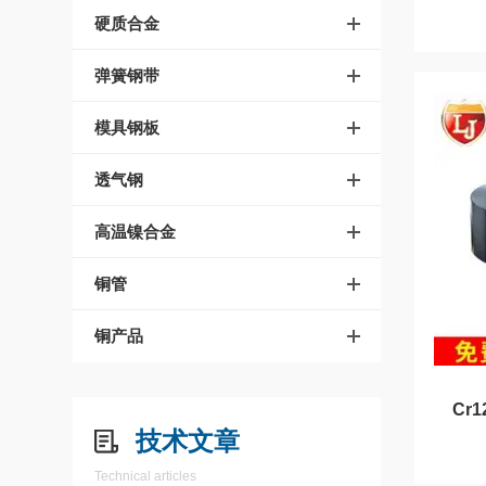
硬质合金
弹簧钢带
模具钢板
透气钢
高温镍合金
铜管
铜产品
Cr
技术文章
Technical articles